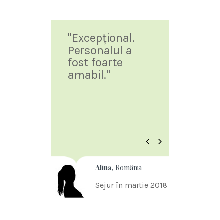
"Excepţional.
"Totul a fo
Personalul a
excelent:
fost foarte
condiţii de
amabil."
cazare,
mâncare,
atitudinea
personalulu
peisajul."
Previous
Next
Alina
, România
Dobrin
,
Sejur în martie 2018
Sejur în