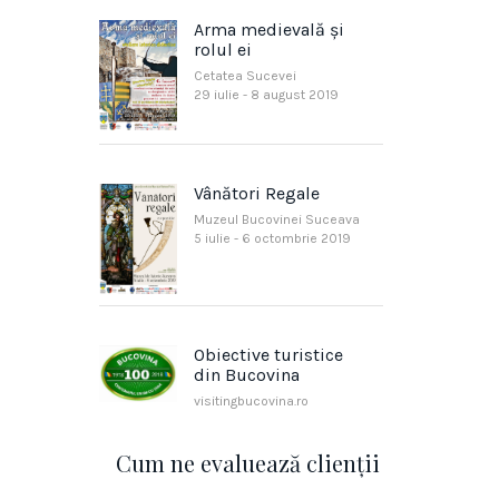
Arma medievală și
rolul ei
Cetatea Sucevei
29 iulie - 8 august 2019
Vânători Regale
Muzeul Bucovinei Suceava
5 iulie - 6 octombrie 2019
Obiective turistice
din Bucovina
visitingbucovina.ro
Cum ne evaluează clienţii