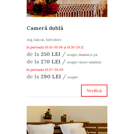
Cameră dublă
etaj, balcon, belvedere
în perioada 01.01-30.06 și 01.10-20.12
de la
250 LEI
/
noapte duminică-joi
de la
270 LEI
/
noapte vineri-sâmbătă
în perioada 01.07-30.09
de la
290 LEI
/
noapte
Verifică