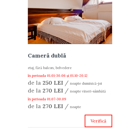
Cameră dublă
etaj, fără balcon, belvedere
în perioada 01.01-30.06 și 01.10-20.12
de la
250 LEI
/
noapte duminică-joi
de la
270 LEI
/
noapte vineri-sâmbătă
în perioada 01.07-30.09
de la
270 LEI
/
noapte
Verifică