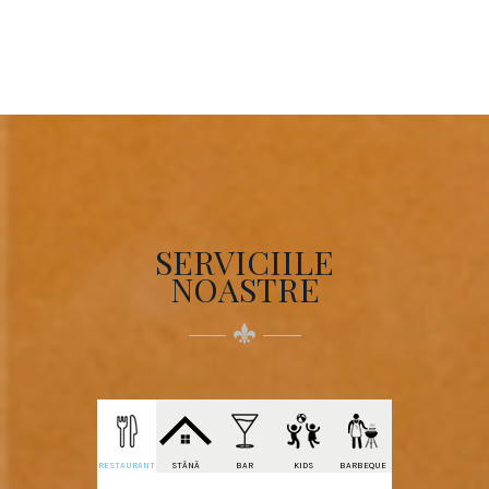
SERVICIILE
NOASTRE
RESTAURANT
STÂNĂ
BAR
KIDS
BARBEQUE