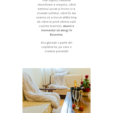
mai suporţi nebunia
obositoare a oraşului, când
betonul uscat şi încins ţi-a
invadat sufletul, când îţi dai
seama că a trecut atâta timp
de când ai privit ultima oară
culorile toamnei,
atunci e
momentul să alergi în
Bucovina
.
Aici găseşti o parte din
copilăria ta, pe care o
credeai pierdută!