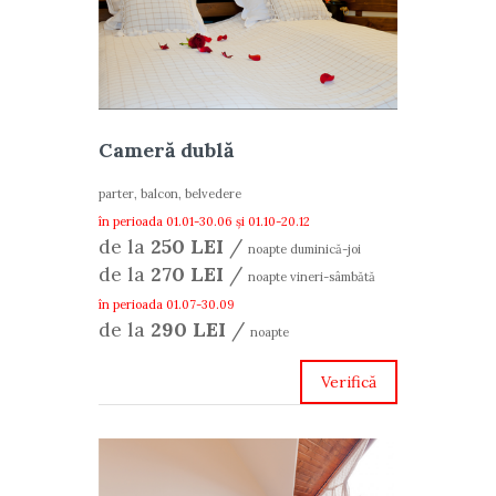
Cameră dublă
parter, balcon, belvedere
în perioada 01.01-30.06 și 01.10-20.12
de la
250 LEI
/
noapte duminică-joi
de la
270 LEI
/
noapte vineri-sâmbătă
în perioada 01.07-30.09
de la
290 LEI
/
noapte
Verifică