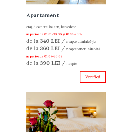
Apartament
etaj, 2 camere, balcon, belvedere
în perioada 01.01-30.06 și 01.10-20.12
de la
340 LEI
/
noapte duminică-joi
de la
360 LEI
/
noapte vineri-sâmbătă
în perioada 01.07-30.09
de la
390 LEI
/
noapte
Verifică